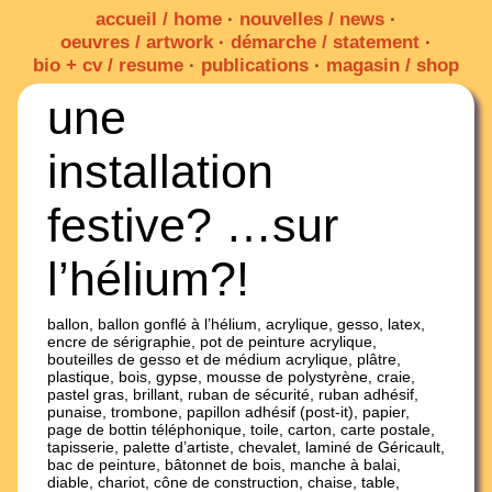
accueil / home
·
nouvelles / news
·
oeuvres / artwork
·
démarche / statement
·
bio + cv / resume
·
publications
·
magasin / shop
une
installation
festive? …sur
l’hélium?!
ballon, ballon gonflé à l’hélium, acrylique, gesso, latex,
encre de sérigraphie, pot de peinture acrylique,
bouteilles de gesso et de médium acrylique, plâtre,
plastique, bois, gypse, mousse de polystyrène, craie,
pastel gras, brillant, ruban de sécurité, ruban adhésif,
punaise, trombone, papillon adhésif (post-it), papier,
page de bottin téléphonique, toile, carton, carte postale,
tapisserie, palette d’artiste, chevalet, laminé de Géricault,
bac de peinture, bâtonnet de bois, manche à balai,
diable, chariot, cône de construction, chaise, table,