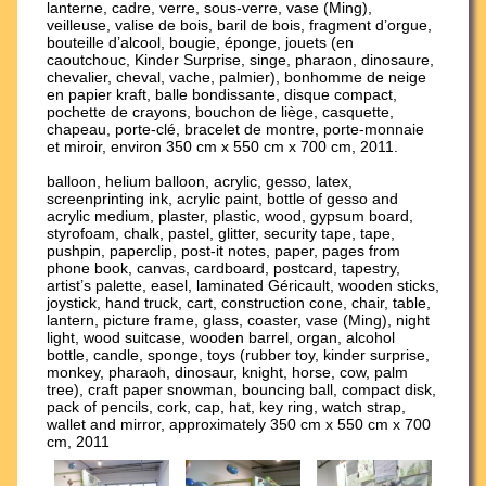
lanterne, cadre, verre, sous-verre, vase (Ming),
veilleuse, valise de bois, baril de bois, fragment d’orgue,
bouteille d’alcool, bougie, éponge, jouets (en
caoutchouc, Kinder Surprise, singe, pharaon, dinosaure,
chevalier, cheval, vache, palmier), bonhomme de neige
en papier kraft, balle bondissante, disque compact,
pochette de crayons, bouchon de liège, casquette,
chapeau, porte-clé, bracelet de montre, porte-monnaie
et miroir, environ 350 cm x 550 cm x 700 cm, 2011.
balloon, helium balloon, acrylic, gesso, latex,
screenprinting ink, acrylic paint, bottle of gesso and
acrylic medium, plaster, plastic, wood, gypsum board,
styrofoam, chalk, pastel, glitter, security tape, tape,
pushpin, paperclip, post-it notes, paper, pages from
phone book, canvas, cardboard, postcard, tapestry,
artist’s palette, easel, laminated Géricault, wooden sticks,
joystick, hand truck, cart, construction cone, chair, table,
lantern, picture frame, glass, coaster, vase (Ming), night
light, wood suitcase, wooden barrel, organ, alcohol
bottle, candle, sponge, toys (rubber toy, kinder surprise,
monkey, pharaoh, dinosaur, knight, horse, cow, palm
tree), craft paper snowman, bouncing ball, compact disk,
pack of pencils, cork, cap, hat, key ring, watch strap,
wallet and mirror, approximately 350 cm x 550 cm x 700
cm, 2011