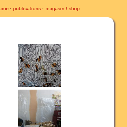
sume
·
publications
·
magasin / shop