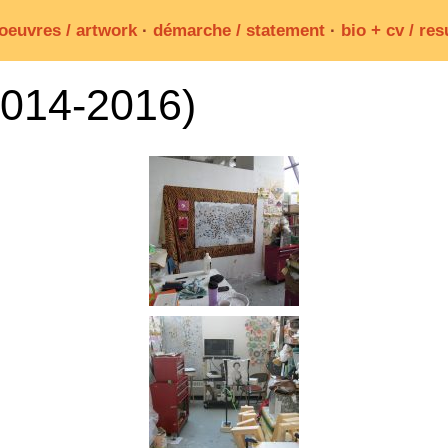
oeuvres / artwork
·
démarche / statement
·
bio + cv / re
(2014-2016)