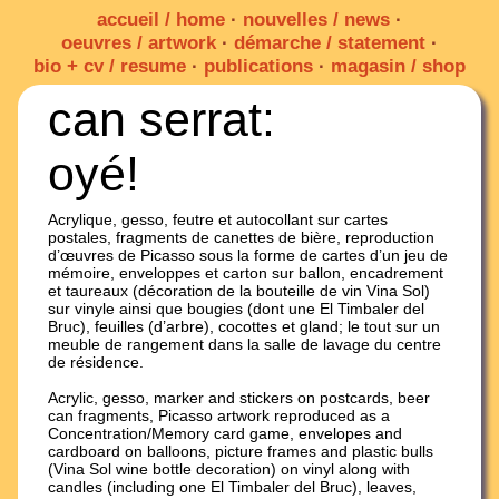
accueil / home
·
nouvelles / news
·
oeuvres / artwork
·
démarche / statement
·
bio + cv / resume
·
publications
·
magasin / shop
can serrat:
oyé!
Acrylique, gesso, feutre et autocollant sur cartes
postales, fragments de canettes de bière, reproduction
d’œuvres de Picasso sous la forme de cartes d’un jeu de
mémoire, enveloppes et carton sur ballon, encadrement
et taureaux (décoration de la bouteille de vin Vina Sol)
sur vinyle ainsi que bougies (dont une El Timbaler del
Bruc), feuilles (d’arbre), cocottes et gland; le tout sur un
meuble de rangement dans la salle de lavage du centre
de résidence.
Acrylic, gesso, marker and stickers on postcards, beer
can fragments, Picasso artwork reproduced as a
Concentration/Memory card game, envelopes and
cardboard on balloons, picture frames and plastic bulls
(Vina Sol wine bottle decoration) on vinyl along with
candles (including one El Timbaler del Bruc), leaves,