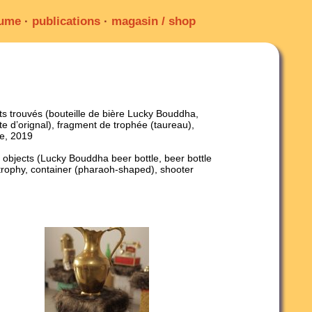
sume
·
publications
·
magasin / shop
ts trouvés (bouteille de bière Lucky Bouddha,
te d’orignal), fragment de trophée (taureau),
re, 2019
 objects (Lucky Bouddha beer bottle, beer bottle
l trophy, container (pharaoh-shaped), shooter