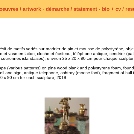
oeuvres / artwork
·
démarche / statement
·
bio + cv / re
ésif de motifs variés sur madrier de pin et mousse de polystyrène, obje
 et vase en laiton, cloche et écriteau, téléphone antique, cendrier (pat
 couronnes islandaises), environ 25 x 20 x 90 cm pour chaque sculptu
tape (various patterns) on pine wood plank and polystyrene foam, found
bell and sign, antique telephone, ashtray (moose foot), fragment of bul
20 x 90 cm for each sculpture, 2019