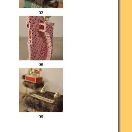
03
06
09