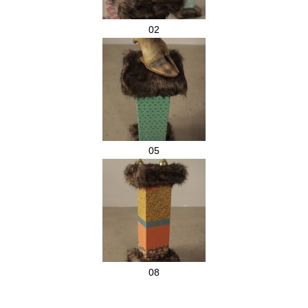
02
05
08