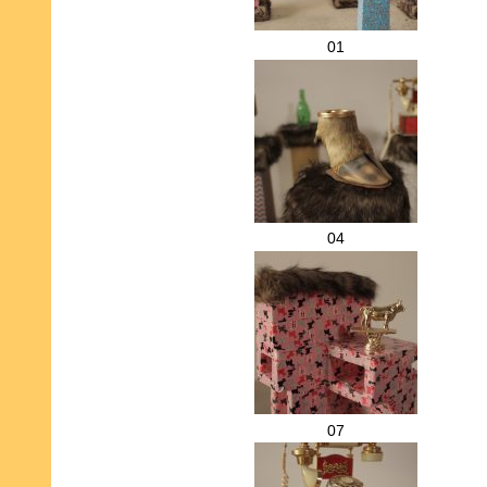
01
04
07