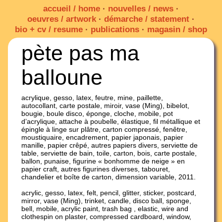
accueil / home
·
nouvelles / news
·
oeuvres / artwork
·
démarche / statement
·
bio + cv / resume
·
publications
·
magasin / shop
pète pas ma
balloune
acrylique, gesso, latex, feutre, mine, paillette,
autocollant, carte postale, miroir, vase (Ming), bibelot,
bougie, boule disco, éponge, cloche, mobile, pot
d’acrylique, attache à poubelle, élastique, fil métallique et
épingle à linge sur plâtre, carton compressé, fenêtre,
moustiquaire, encadrement, papier japonais, papier
manille, papier crêpé, autres papiers divers, serviette de
table, serviette de bain, toile, carton, bois, carte postale,
ballon, punaise, figurine « bonhomme de neige » en
papier craft, autres figurines diverses, tabouret,
chandelier et boîte de carton, dimension variable, 2011.
acrylic, gesso, latex, felt, pencil, glitter, sticker, postcard,
mirror, vase (Ming), trinket, candle, disco ball, sponge,
bell, mobile, acrylic paint, trash bag , elastic, wire and
clothespin on plaster, compressed cardboard, window,